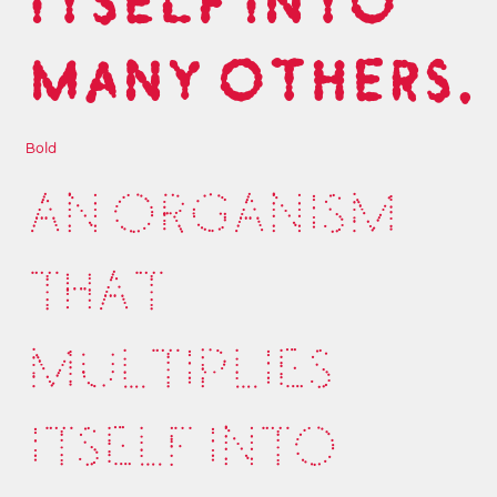
ITSELF INTO
MANY OTHERS.
Bold
AN ORGANISM
THAT
MULTIPLIES
ITSELF INTO