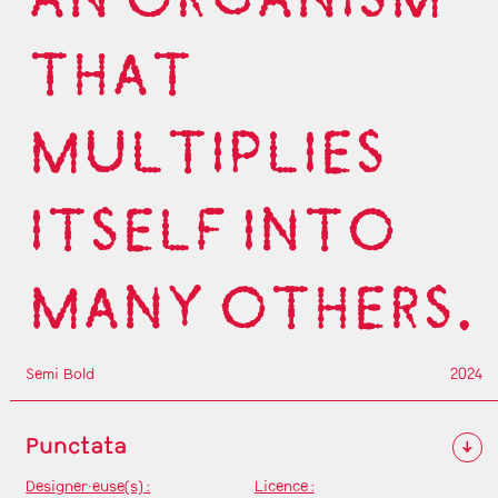
THAT
MULTIPLIES
ITSELF INTO
MANY OTHERS.
Semi Bold
2024
Punctata
↓
Designer·euse(s) :
Licence :