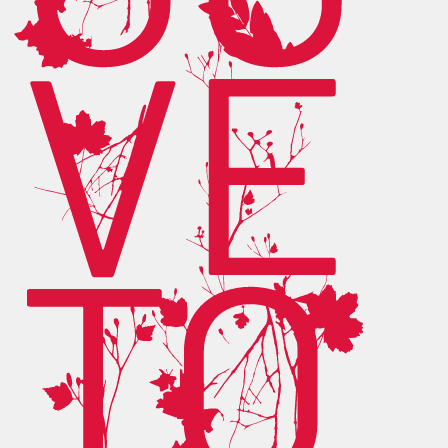
VE
TO