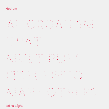
Medium
AN ORGANISM
THAT
MULTIPLIES
ITSELF INTO
MANY OTHERS.
Extra Light