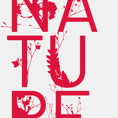
NA
TU
RE