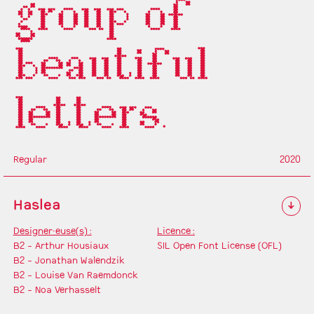
group of
beautiful
letters.
Regular
2020
Haslea
↓
Designer·euse(s) :
Licence :
B2 - Arthur Housiaux
SIL Open Font License (OFL)
B2 - Jonathan Walendzik
B2 - Louise Van Raemdonck
B2 - Noa Verhasselt