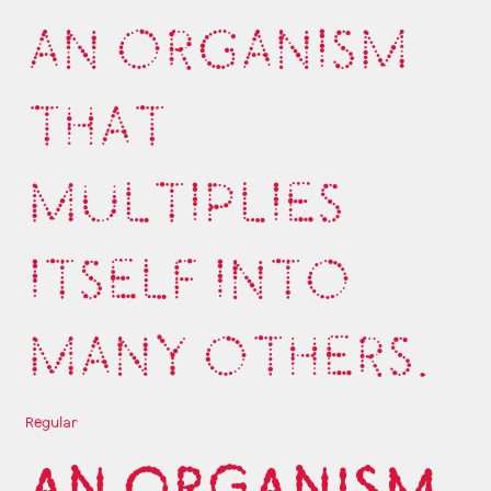
AN ORGANISM
THAT
MULTIPLIES
ITSELF INTO
MANY OTHERS.
Regular
AN ORGANISM