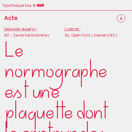
Typothèque Esa le Septantecinq
Acte
↓
Designer·euse(s) :
Licence :
B2 - Sandrine Embreckx
SIL Open Font License (OFL)
Le
normographe
est une
plaquette dont