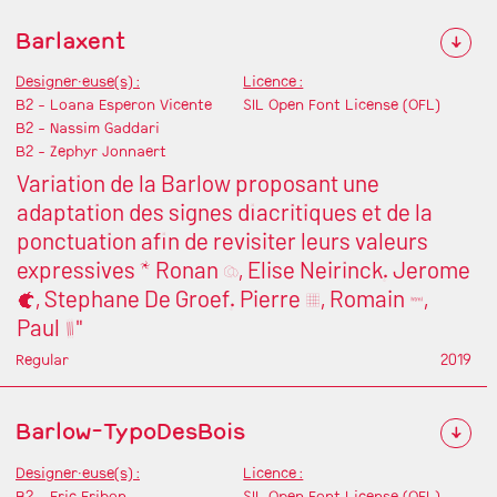
Barlaxent
↓
Designer·euse(s) :
Licence :
B2 - Loana Esperon Vicente
SIL Open Font License (OFL)
B2 - Nassim Gaddari
B2 - Zephyr Jonnaert
Variation de la Barlow proposant une
adaptation des signes diacritiques et de la
ponctuation afin de revisiter leurs valeurs
expressives * Ronan Deriez, Elise Neirinck, Jerome
Coche, Stephane De Groef, Pierre Smeets, Romain Marula,
Paul Moriau"
Regular
2019
Barlow-TypoDesBois
↓
Designer·euse(s) :
Licence :
B2 - Eric Eribon
SIL Open Font License (OFL)