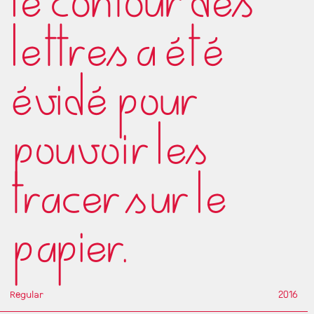
le contour des
lettres a été
évidé pour
pouvoir les
tracer sur le
papier.
Regular
2016