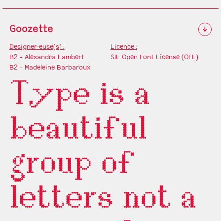
Goozette
↓
Designer·euse(s) :
Licence :
B2 - Alexandra Lambert
SIL Open Font License (OFL)
B2 - Madeleine Barbaroux
Type is a
beautiful
group of
letters not a