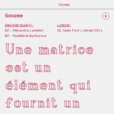
Fontes
Goozee
↓
Designer·euse(s) :
Licence :
B2 - Alexandra Lambert
SIL Open Font License (OFL)
B2 - Madeleine Barbaroux
Une matrice
est un
élément qui
fournit un