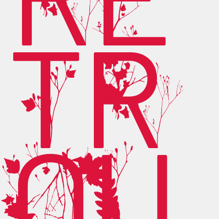
TR
OU