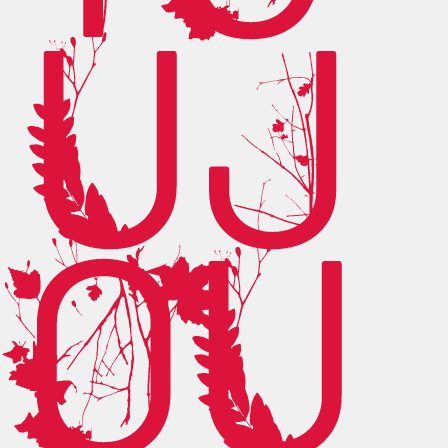
UJ
OU